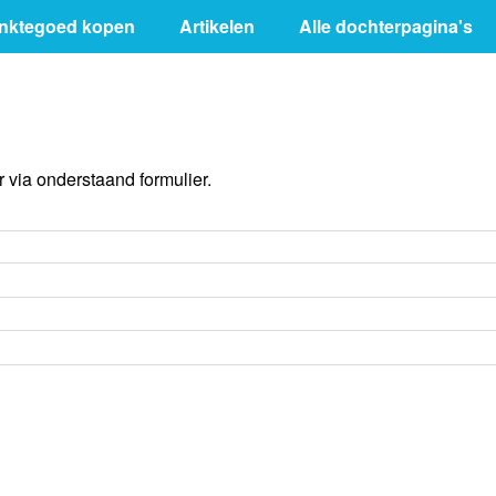
inktegoed kopen
Artikelen
Alle dochterpagina's
via onderstaand formulier.